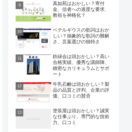
真如苑はおかしい？寄付
金、信者への過度な要求、
教祖を神格化？
ベテルギウスの歌詞はおか
しい？抽象的な歌詞の難解
さ、言葉選びの独特さ
鉄緑会は頭おかしい？高い
合格実績、優秀な講師陣、
緻密なカリキュラムとサポ
ート
牛乳石鹸は頭おかしい？製
品の品質と評判、企業の評
価、口コミの賛否
塗装屋は頭おかしい？誠実
な仕事ぶり、専門的な技術
力、口コミ