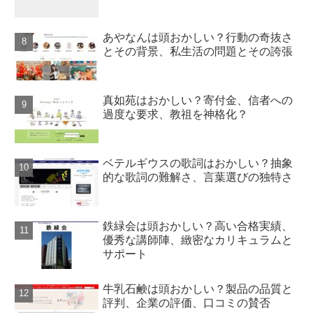
あやなんは頭おかしい？行動の奇抜さ
とその背景、私生活の問題とその誇張
真如苑はおかしい？寄付金、信者への
過度な要求、教祖を神格化？
ベテルギウスの歌詞はおかしい？抽象
的な歌詞の難解さ、言葉選びの独特さ
鉄緑会は頭おかしい？高い合格実績、
優秀な講師陣、緻密なカリキュラムと
サポート
牛乳石鹸は頭おかしい？製品の品質と
評判、企業の評価、口コミの賛否